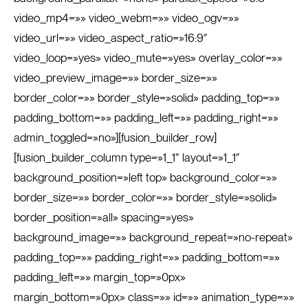
video_mp4=»» video_webm=»» video_ogv=»»
video_url=»» video_aspect_ratio=»16:9″
video_loop=»yes» video_mute=»yes» overlay_color=»»
video_preview_image=»» border_size=»»
border_color=»» border_style=»solid» padding_top=»»
padding_bottom=»» padding_left=»» padding_right=»»
admin_toggled=»no»][fusion_builder_row]
[fusion_builder_column type=»1_1″ layout=»1_1″
background_position=»left top» background_color=»»
border_size=»» border_color=»» border_style=»solid»
border_position=»all» spacing=»yes»
background_image=»» background_repeat=»no-repeat»
padding_top=»» padding_right=»» padding_bottom=»»
padding_left=»» margin_top=»0px»
margin_bottom=»0px» class=»» id=»» animation_type=»»