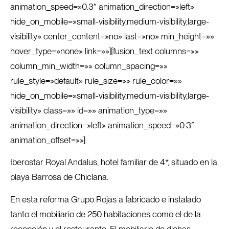
animation_speed=»0.3″ animation_direction=»left»
hide_on_mobile=»small-visibility,medium-visibility,large-
visibility» center_content=»no» last=»no» min_height=»»
hover_type=»none» link=»»][fusion_text columns=»»
column_min_width=»» column_spacing=»»
rule_style=»default» rule_size=»» rule_color=»»
hide_on_mobile=»small-visibility,medium-visibility,large-
visibility» class=»» id=»» animation_type=»»
animation_direction=»left» animation_speed=»0.3″
animation_offset=»»]
Iberostar Royal Andalus, hotel familiar de 4*, situado en la
playa Barrosa de Chiclana.
En esta reforma Grupo Rojas a fabricado e instalado
tanto el mobiliario de 250 habitaciones como el de la
recepción y el restaurante. El mobiliario de dichas