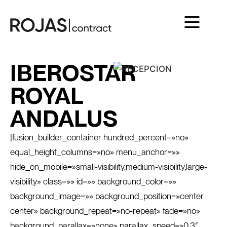
IBEROSTAR
ROYAL
ANDALUS
[fusion_builder_container hundred_percent=»no»
equal_height_columns=»no» menu_anchor=»»
hide_on_mobile=»small-visibility,medium-visibility,large-
visibility» class=»» id=»» background_color=»»
background_image=»» background_position=»center
center» background_repeat=»no-repeat» fade=»no»
background_parallax=»none» parallax_speed=»0.3″