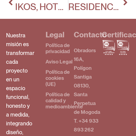
IKOS, HOTEL DE LUJO EN MARBELLA
RESIDENCIA UNIVERSITARIA PASEO DE LA HABANA
Legal
Contacto
Certifica
Nuestra
misión es
Política de
Obradors
privacidad
transformar
16A,
cada
Aviso Legal
Polígon
proyecto
Política de
Santiga
cookies
en un
(UE)
08130,
espacio
Política de
Santa
funcional,
calidad y
Perpetua
honesto y
medioambiente
de Mogoda
a medida,
T. +34 933
integrando
893 262
diseño,