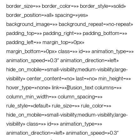
border_size=»» border_color=»» border_style=»solid»
border_position=»all» spacing=»yes»
background_image=»» background_repeat=»no-repeat»
padding_top=»» padding_right=»» padding_bottom=»»
padding_left=»» margin_top=»0px»
margin_bottom=»0px» class=»» id=»» animation_type=»»
animation_speed=»0.3″ animation_direction=»left»
hide_on_mobile=»small-visibility,medium-visibility,large-
visibility» center_content=»no» last=»no» min_height=»»
hover_type=»none» link=»»][fusion_text columns=»»
column_min_width=»» column_spacing=»»
rule_style=»default» rule_size=»» rule_color=»»
hide_on_mobile=»small-visibility,medium-visibility,large-
visibility» class=»» id=»» animation_type=»»
animation_direction=»left» animation_speed=»0.3″