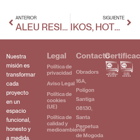
ANTERIOR
SIGUIENTE
ALEU RESIDENCIA UNIVERSITARIA
IKOS, HOTEL DE LUJO EN MARBELLA
Legal
Contacto
Certifica
Nuestra
misión es
Política de
Obradors
privacidad
transformar
16A,
cada
Aviso Legal
Polígon
proyecto
Política de
Santiga
cookies
en un
(UE)
08130,
espacio
Política de
Santa
funcional,
calidad y
Perpetua
honesto y
medioambiente
de Mogoda
a medida,