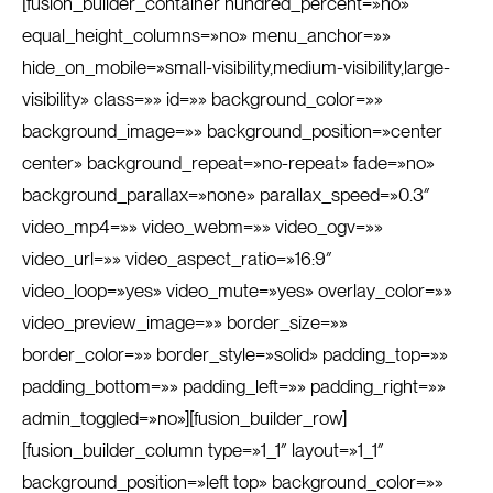
[fusion_builder_container hundred_percent=»no»
equal_height_columns=»no» menu_anchor=»»
hide_on_mobile=»small-visibility,medium-visibility,large-
visibility» class=»» id=»» background_color=»»
background_image=»» background_position=»center
center» background_repeat=»no-repeat» fade=»no»
background_parallax=»none» parallax_speed=»0.3″
video_mp4=»» video_webm=»» video_ogv=»»
video_url=»» video_aspect_ratio=»16:9″
video_loop=»yes» video_mute=»yes» overlay_color=»»
video_preview_image=»» border_size=»»
border_color=»» border_style=»solid» padding_top=»»
padding_bottom=»» padding_left=»» padding_right=»»
admin_toggled=»no»][fusion_builder_row]
[fusion_builder_column type=»1_1″ layout=»1_1″
background_position=»left top» background_color=»»