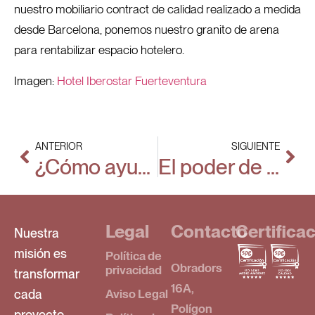
nuestro mobiliario contract de calidad realizado a medida
desde Barcelona, ponemos nuestro granito de arena
para rentabilizar espacio hotelero.
Imagen:
Hotel Iberostar Fuerteventura
ANTERIOR
SIGUIENTE
¿Cómo ayuda el mobiliario a rentabilizar el espacio en las residencias de estudiantes?
El poder de atracción de ese hotel internacional que es diferente a todo
Legal
Contacto
Certifica
Nuestra
misión es
Política de
Obradors
privacidad
transformar
16A,
cada
Aviso Legal
Polígon
proyecto