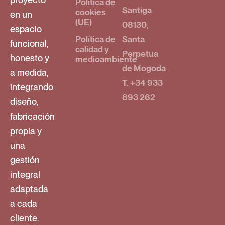
Política de
Santiga
cookies
en un
(UE)
08130,
espacio
Política de
Santa
funcional,
calidad y
Perpetua
honesto y
medioambiente
de Mogoda
a medida,
T. +34 933
integrando
893 262
diseño,
fabricación
propia y
una
gestión
integral
adaptada
a cada
cliente.