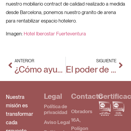
nuestro mobiliario contract de calidad realizado a medida
desde Barcelona, ponemos nuestro granito de arena
para rentabilizar espacio hotelero.
Imagen:
Hotel Iberostar Fuerteventura
ANTERIOR
SIGUIENTE
¿Cómo ayuda el mobiliario a rentabilizar el espacio en las residencias de estudiantes?
El poder de atracción de ese hotel internacional que es diferente a todo
Legal
Contacto
Certifica
Nuestra
misión es
Política de
Obradors
privacidad
transformar
16A,
cada
Aviso Legal
Polígon
proyecto