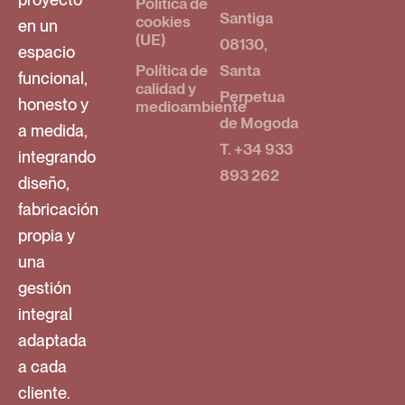
Política de
Santiga
cookies
en un
(UE)
08130,
espacio
Política de
Santa
funcional,
calidad y
Perpetua
honesto y
medioambiente
de Mogoda
a medida,
T. +34 933
integrando
893 262
diseño,
fabricación
propia y
una
gestión
integral
adaptada
a cada
cliente.