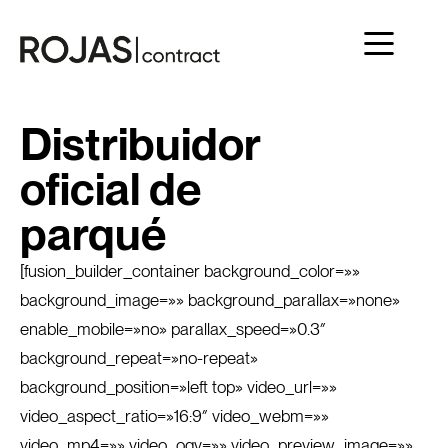
Distribuidor
oficial de
parqué
[fusion_builder_container background_color=»»
background_image=»» background_parallax=»none»
enable_mobile=»no» parallax_speed=»0.3″
background_repeat=»no-repeat»
background_position=»left top» video_url=»»
video_aspect_ratio=»16:9″ video_webm=»»
video_mp4=»» video_ogv=»» video_preview_image=»»