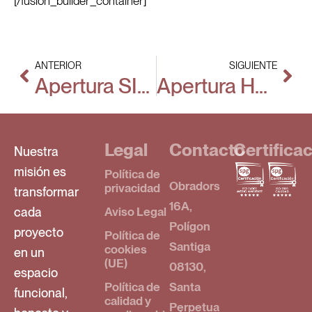
[/fusion_builder_container]
ANTERIOR
SIGUIENTE
Apertura SIRENIS Hotel CLUB AURA
Apertura Hotel IBIS Styles Barcelona centro
Legal
Contacto
Certifica
Nuestra
misión es
Política de
Obradors
privacidad
transformar
16A,
cada
Aviso Legal
Polígon
proyecto
Política de
Santiga
cookies
en un
(UE)
08130,
espacio
Política de
Santa
funcional,
calidad y
Perpetua