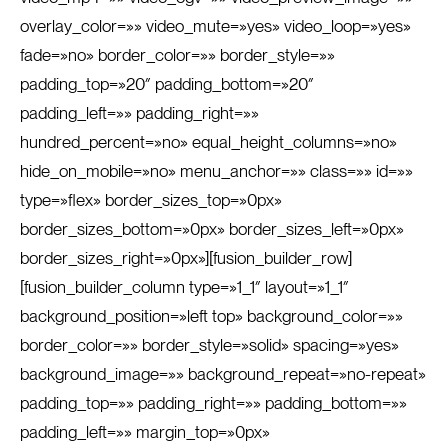
overlay_color=»» video_mute=»yes» video_loop=»yes»
fade=»no» border_color=»» border_style=»»
padding_top=»20″ padding_bottom=»20″
padding_left=»» padding_right=»»
hundred_percent=»no» equal_height_columns=»no»
hide_on_mobile=»no» menu_anchor=»» class=»» id=»»
type=»flex» border_sizes_top=»0px»
border_sizes_bottom=»0px» border_sizes_left=»0px»
border_sizes_right=»0px»][fusion_builder_row]
[fusion_builder_column type=»1_1″ layout=»1_1″
background_position=»left top» background_color=»»
border_color=»» border_style=»solid» spacing=»yes»
background_image=»» background_repeat=»no-repeat»
padding_top=»» padding_right=»» padding_bottom=»»
padding_left=»» margin_top=»0px»