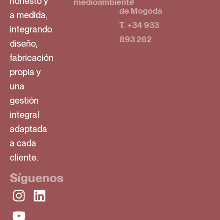
honesto y
medioambiente
de Mogoda
a medida,
T. +34 933
integrando
893 262
diseño,
fabricación
propia y
una
gestión
integral
adaptada
a cada
cliente.
Síguenos