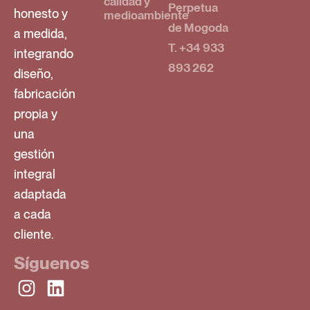
calidad y
Perpetua
honesto y
medioambiente
de Mogoda
a medida,
T. +34 933
integrando
893 262
diseño,
fabricación
propia y
una
gestión
integral
adaptada
a cada
cliente.
Síguenos