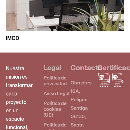
IMCD
Legal
Contacto
Certifica
Nuestra
misión es
Política de
Obradors
privacidad
transformar
16A,
cada
Aviso Legal
Polígon
proyecto
Política de
Santiga
cookies
en un
(UE)
08130,
espacio
Política de
Santa
funcional,