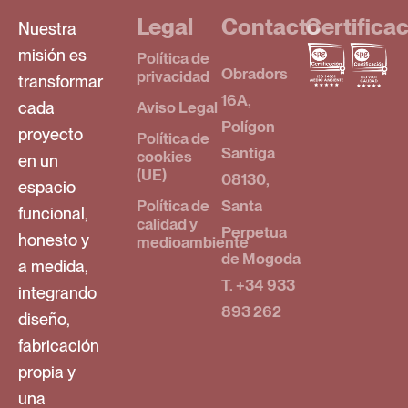
Legal
Contacto
Certifica
Nuestra
misión es
Política de
Obradors
privacidad
transformar
16A,
cada
Aviso Legal
Polígon
proyecto
Política de
Santiga
cookies
en un
(UE)
08130,
espacio
Política de
Santa
funcional,
calidad y
Perpetua
honesto y
medioambiente
de Mogoda
a medida,
T. +34 933
integrando
893 262
diseño,
fabricación
propia y
una