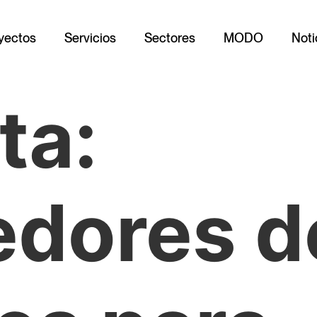
yectos
Servicios
Sectores
MODO
Noti
ta:
edores d