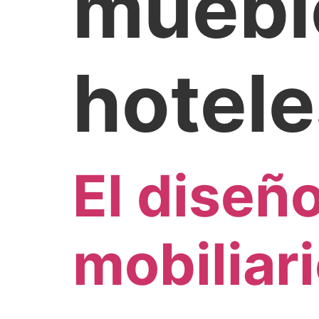
muebl
hotele
El diseño
mobiliar