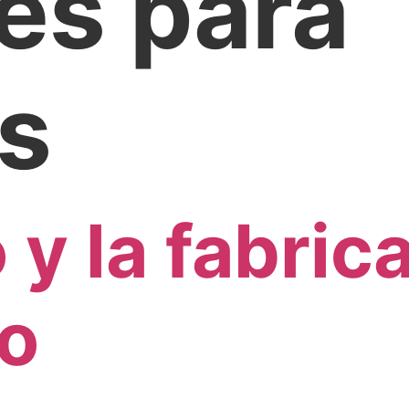
es para
s
 y la fabric
io