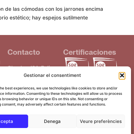
ión de las cómodas con los jarrones encima
brio estético; hay espejos sutilmente
Contacto
Certificaciones
d
Obradors 16A, Polígon
Gestionar el consentiment
Santiga
UE)
08130, Santa Perpetua
the best experiences, we use technologies like cookies to store and/or
de Mogoda
e information. Consenting to these technologies will allow us to process
 browsing behavior or unique IDs on this site. Not consenting or
T. +34 933 893 262
 consent, may adversely affect certain features and functions.
cepta
Denega
Veure preferències