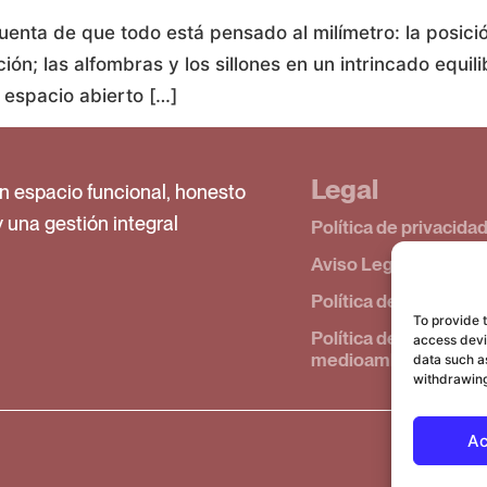
 cuenta de que todo está pensado al milímetro: la posic
ón; las alfombras y los sillones en un intrincado equili
espacio abierto […]
Legal
n espacio funcional, honesto
y una gestión integral
Política de privacida
Aviso Legal
Política de cookies (
To provide 
Política de calidad y
access devic
medioambiente
data such as
withdrawing
Ac