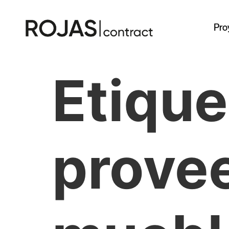
Pro
Etique
prove