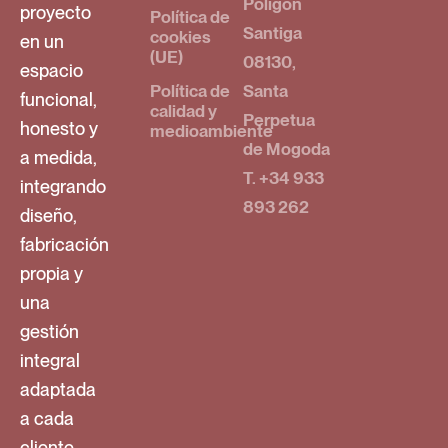
Polígon
proyecto
Política de
Santiga
cookies
en un
(UE)
08130,
espacio
Política de
Santa
funcional,
calidad y
Perpetua
honesto y
medioambiente
de Mogoda
a medida,
T. +34 933
integrando
893 262
diseño,
fabricación
propia y
una
gestión
integral
adaptada
a cada
cliente.