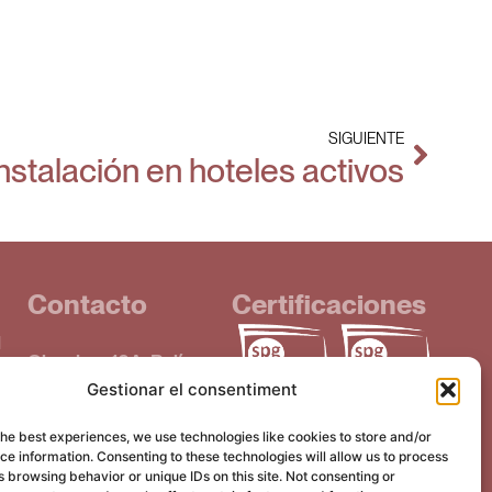
SIGUIENTE
instalación en hoteles activos
Contacto
Certificaciones
d
Obradors 16A, Polígon
Gestionar el consentiment
Santiga
UE)
08130, Santa Perpetua
the best experiences, we use technologies like cookies to store and/or
de Mogoda
e information. Consenting to these technologies will allow us to process
 browsing behavior or unique IDs on this site. Not consenting or
T. +34 933 893 262