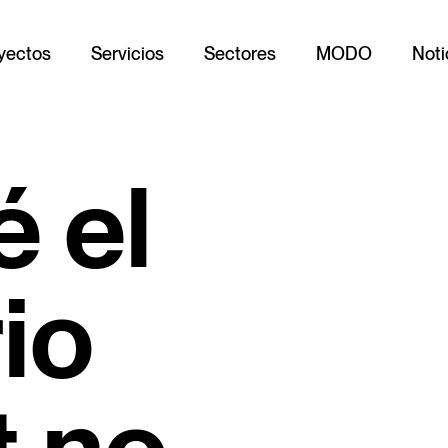
yectos
Servicios
Sectores
MODO
Noti
é el
io