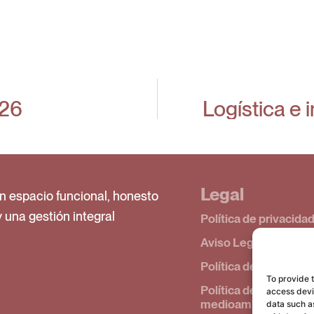
026
Logística e 
Legal
n espacio funcional, honesto
y una gestión integral
Política de privacida
Aviso Legal
Política de cookies (
To provide 
Política de calidad y
access devic
medioambiente
data such as