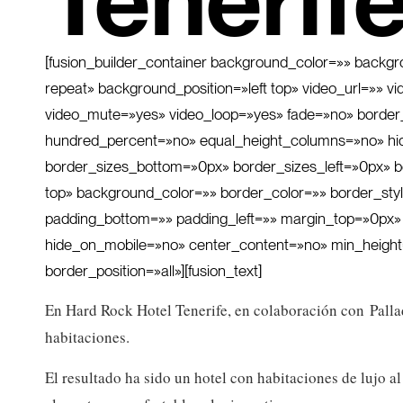
Tenerife
[fusion_builder_container background_color=»» back
repeat» background_position=»left top» video_url=»»
video_mute=»yes» video_loop=»yes» fade=»no» border_
hundred_percent=»no» equal_height_columns=»no» hid
border_sizes_bottom=»0px» border_sizes_left=»0px» bor
top» background_color=»» border_color=»» border_st
padding_bottom=»» padding_left=»» margin_top=»0px» 
hide_on_mobile=»no» center_content=»no» min_height=»n
border_position=»all»][fusion_text]
En Hard Rock Hotel Tenerife, en colaboración con Pall
habitaciones.
El resultado ha sido un hotel con habitaciones de lujo 