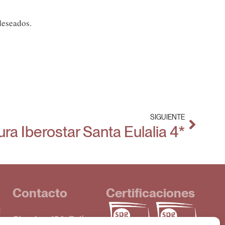
deseados.
SIGUIENTE
ra Iberostar Santa Eulalia 4*
Contacto
Certificaciones
d
Obradors 16A, Polígon