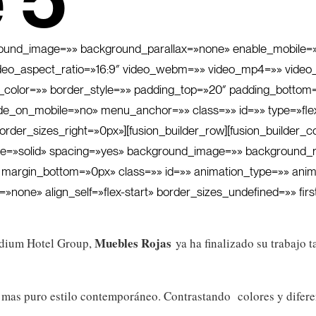
 5*
ground_image=»» background_parallax=»none» enable_mobile=
 video_aspect_ratio=»16:9″ video_webm=»» video_mp4=»» vide
color=»» border_style=»» padding_top=»20″ padding_bottom=»
e_on_mobile=»no» menu_anchor=»» class=»» id=»» type=»fle
der_sizes_right=»0px»][fusion_builder_row][fusion_builder_co
yle=»solid» spacing=»yes» background_image=»» background_r
margin_bottom=»0px» class=»» id=»» animation_type=»» anima
one» align_self=»flex-start» border_sizes_undefined=»» firs
Muebles
Rojas
adium Hotel Group,
ya ha finalizado su trabajo 
al mas puro estilo contemporáneo. Contrastando colores y dife