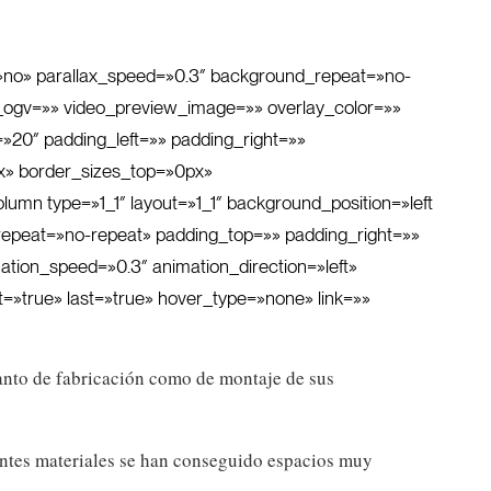
»no» parallax_speed=»0.3″ background_repeat=»no-
o_ogv=»» video_preview_image=»» overlay_color=»»
20″ padding_left=»» padding_right=»»
x» border_sizes_top=»0px»
lumn type=»1_1″ layout=»1_1″ background_position=»left
epeat=»no-repeat» padding_top=»» padding_right=»»
tion_speed=»0.3″ animation_direction=»left»
t=»true» last=»true» hover_type=»none» link=»»
tanto de fabricación como de montaje de sus
rentes materiales se han conseguido espacios muy