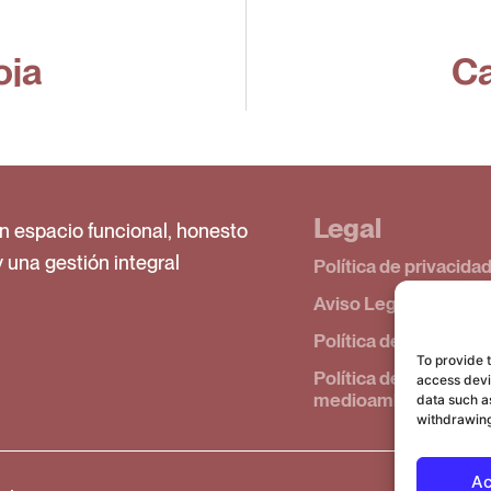
oja
Ca
Legal
n espacio funcional, honesto
y una gestión integral
Política de privacida
Aviso Legal
Política de cookies (
To provide 
Política de calidad y
access devic
medioambiente
data such as
withdrawing
Ac