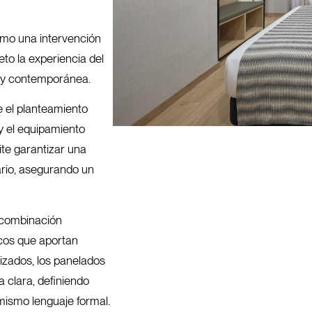
como una intervención
eto la experiencia del
l y contemporánea.
e el planteamiento
 y el equipamiento
ite garantizar una
iario, asegurando un
a combinación
icos que aportan
izados, los panelados
a clara, definiendo
mismo lenguaje formal.