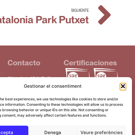
SIGUIENTE
talonia Park Putxet
Contacto
Certificaciones
d
Obradors 16A, Polígon
Gestionar el consentiment
Santiga
UE)
08130, Santa Perpetua
the best experiences, we use technologies like cookies to store and/or
de Mogoda
e information. Consenting to these technologies will allow us to process
 browsing behavior or unique IDs on this site. Not consenting or
T. +34 933 893 262
 consent, may adversely affect certain features and functions.
cepta
Denega
Veure preferències