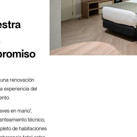
estra
,
promiso
a una renovación
la experiencia del
ento.
laves en mano”,
planteamiento técnico,
mpleto de habitaciones