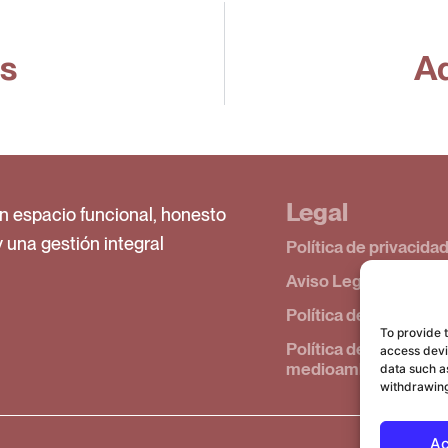
ls
Aq
Legal
n espacio funcional, honesto
y una gestión integral
Política de privacida
Aviso Legal
Política de cookies (
To provide 
Política de calidad y
access devic
medioambiente
data such as
withdrawing
Ac