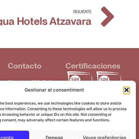
SIGUIENTE
ua Hotels Atzavara
Contacto
Certificaciones
d
Obradors 16A, Polígon
Gestionar el consentiment
Santiga
UE)
08130, Santa Perpetua
the best experiences, we use technologies like cookies to store and/or
de Mogoda
e information. Consenting to these technologies will allow us to process
 browsing behavior or unique IDs on this site. Not consenting or
T. +34 933 893 262
 consent, may adversely affect certain features and functions.
cepta
Denega
Veure preferències