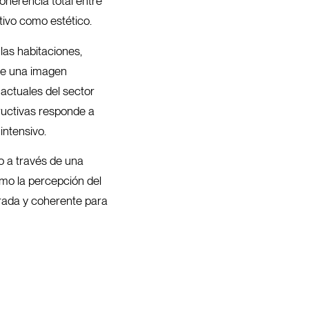
oherencia total entre
tivo como estético.
 las habitaciones,
 de una imagen
actuales del sector
ructivas responde a
intensivo.
o a través de una
omo la percepción del
brada y coherente para