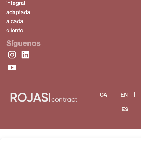
integral
adaptada
a cada
cliente.
Síguenos
CA
EN
ES