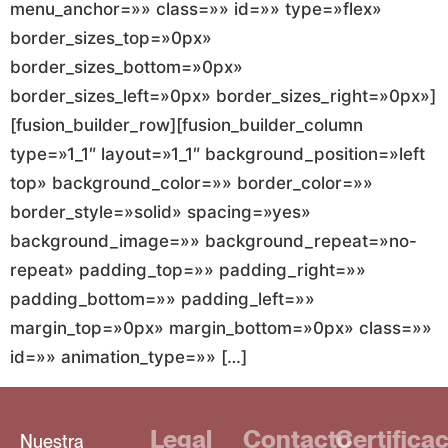
menu_anchor=»» class=»» id=»» type=»flex»
border_sizes_top=»0px»
border_sizes_bottom=»0px»
border_sizes_left=»0px» border_sizes_right=»0px»]
[fusion_builder_row][fusion_builder_column
type=»1_1″ layout=»1_1″ background_position=»left
top» background_color=»» border_color=»»
border_style=»solid» spacing=»yes»
background_image=»» background_repeat=»no-
repeat» padding_top=»» padding_right=»»
padding_bottom=»» padding_left=»»
margin_top=»0px» margin_bottom=»0px» class=»»
id=»» animation_type=»» […]
Legal
Contacto
Certifica
Nuestra