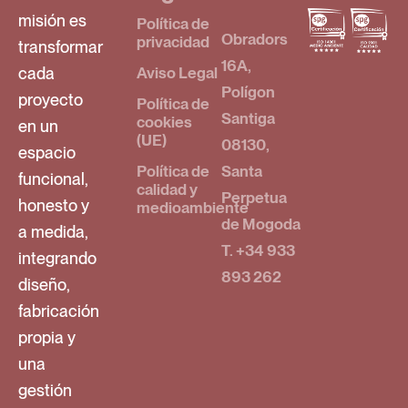
misión es
Política de
Obradors
privacidad
transformar
16A,
cada
Aviso Legal
Polígon
proyecto
Política de
Santiga
cookies
en un
(UE)
08130,
espacio
Política de
Santa
funcional,
calidad y
Perpetua
honesto y
medioambiente
de Mogoda
a medida,
T. +34 933
integrando
893 262
diseño,
fabricación
propia y
una
gestión